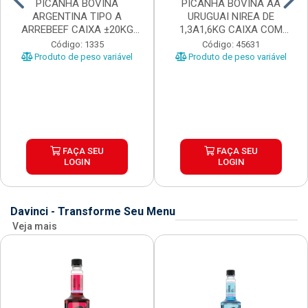
PICANHA BOVINA
PICANHA BOVINA AA
ARGENTINA TIPO A
URUGUAI NIREA DE
ARREBEEF CAIXA ±20KG
1,3A1,6KG CAIXA COM
PEÇAS 1...
±15KG
Código: 1335
Código: 45631
Produto de peso variável
Produto de peso variável
FAÇA SEU
FAÇA SEU
LOGIN
LOGIN
Davinci - Transforme Seu Menu
Veja mais