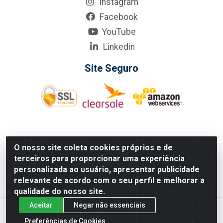
Instagram
Facebook
YouTube
Linkedin
Site Seguro
KarneKeijo Logistica Integrada LTDA - Rod. Br-101 Sul, nº3700
O nosso site coleta cookies próprios e de
- Barro, Recife/PE, 50900-400 CNPJ: 24.150.377/0001-95
terceiros para proporcionar uma experiência
Estados atendidos pela KarneKeijo: PE, PB e RN.
personalizada ao usuário, apresentar publicidade
relevante de acordo com o seu perfil e melhorar a
qualidade do nosso site.
Aceitar
Negar não essenciais
Preferências de Cookies