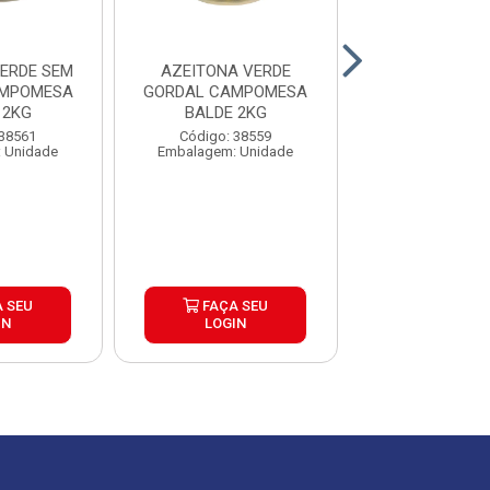
ERDE SEM
AZEITONA VERDE
AZEITONA PRET
AMPOMESA
GORDAL CAMPOMESA
QUALLY BALD
 2KG
BALDE 2KG
Código: 30
 38561
Código: 38559
Embalagem: 
 Unidade
Embalagem: Unidade
 SEU
FAÇA SEU
FAÇA S
IN
LOGIN
LOGIN