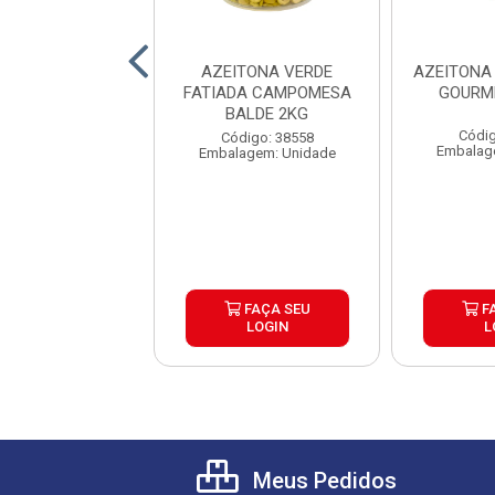
NA PRETA MEDIA
AZEITONA VERDE
AZEITONA
LY BALDE 2KG
FATIADA CAMPOMESA
GOURM
BALDE 2KG
digo: 30399
Códig
Código: 38558
lagem: Balde
Embalag
Embalagem: Unidade
FAÇA SEU
FAÇA SEU
F
LOGIN
LOGIN
L
Meus Pedidos