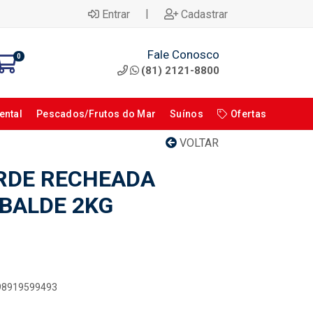
|
Entrar
Cadastrar
Fale Conosco
0
(81) 2121-8800
ental
Pescados/Frutos do Mar
Suínos
Ofertas
VOLTAR
RDE RECHEADA
BALDE 2KG
898919599493