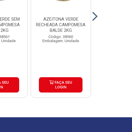
ERDE SEM
AZEITONA VERDE
AZEITONA PRET
AMPOMESA
RECHEADA CAMPOMESA
QUALLY BALD
 2KG
BALDE 2KG
Código: 30
 38561
Código: 38560
Embalagem: 
 Unidade
Embalagem: Unidade
 SEU
FAÇA SEU
FAÇA S
IN
LOGIN
LOGIN