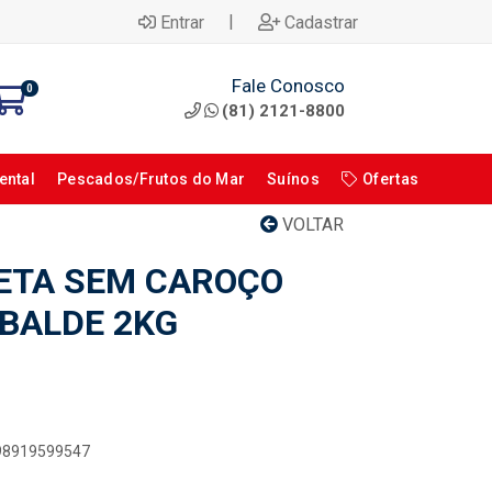
|
Entrar
Cadastrar
Fale Conosco
0
(81) 2121-8800
ental
Pescados/Frutos do Mar
Suínos
Ofertas
VOLTAR
ETA SEM CAROÇO
BALDE 2KG
898919599547