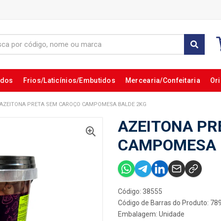
ados
Frios/Laticínios/Embutidos
Mercearia/Confeitaria
Ori
AZEITONA PRETA SEM CAROÇO CAMPOMESA BALDE 2KG
AZEITONA PR
CAMPOMESA 
Código: 38555
Código de Barras do Produto: 7
Embalagem: Unidade