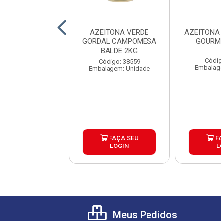
NA PRETA MEDIA
AZEITONA VERDE
AZEITONA
LY BALDE 2KG
GORDAL CAMPOMESA
GOURM
BALDE 2KG
digo: 30399
Códig
Código: 38559
lagem: Balde
Embalag
Embalagem: Unidade
FAÇA SEU
FAÇA SEU
F
LOGIN
LOGIN
L
Meus Pedidos