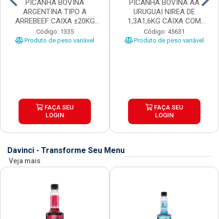
PICANHA BOVINA
PICANHA BOVINA AA
ARGENTINA TIPO A
URUGUAI NIREA DE
ARREBEEF CAIXA ±20KG
1,3A1,6KG CAIXA COM
PEÇAS 1...
±15KG
Código: 1335
Código: 45631
Produto de peso variável
Produto de peso variável
FAÇA SEU
FAÇA SEU
LOGIN
LOGIN
Davinci - Transforme Seu Menu
Veja mais