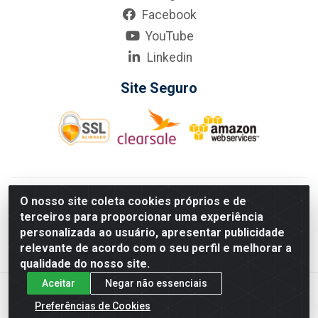
Facebook
YouTube
Linkedin
Site Seguro
KarneKeijo Logistica Integrada LTDA - Rod. Br-101 Sul, nº3700
O nosso site coleta cookies próprios e de
- Barro, Recife/PE, 50900-400 CNPJ: 24.150.377/0001-95
terceiros para proporcionar uma experiência
Estados atendidos pela KarneKeijo: PE, PB e RN.
personalizada ao usuário, apresentar publicidade
relevante de acordo com o seu perfil e melhorar a
qualidade do nosso site.
Aceitar
Negar não essenciais
Preferências de Cookies