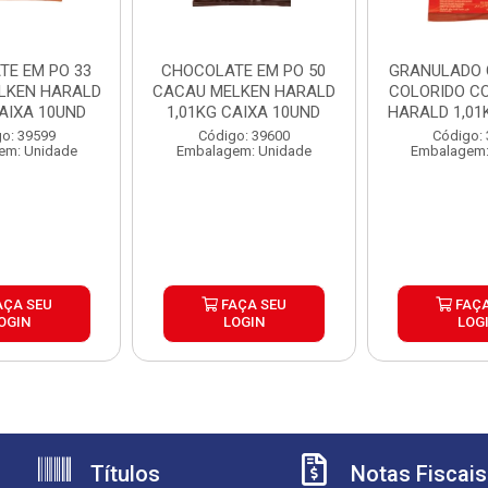
TE EM PO 33
CHOCOLATE EM PO 50
GRANULADO
LKEN HARALD
CACAU MELKEN HARALD
COLORIDO CO
CAIXA 10UND
1,01KG CAIXA 10UND
HARALD 1,01K
o: 39599
Código: 39600
Código:
em: Unidade
Embalagem: Unidade
Embalagem:
AÇA SEU
FAÇA SEU
FAÇA
OGIN
LOGIN
LOG
Títulos
Notas Fiscais