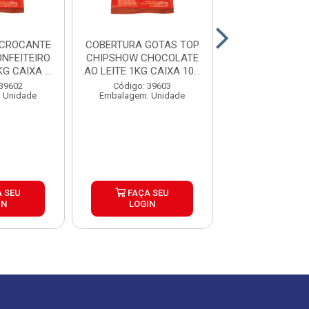
 CROCANTE
COBERTURA GOTAS TOP
GRANULADO 
NFEITEIRO
CHIPSHOW CHOCOLATE
CHOCOLA
G CAIXA ...
AO LEITE 1KG CAIXA 10...
CONFEITEIRO 
1,01KG CAIXA
 39602
Código: 39603
Código: 39
 Unidade
Embalagem: Unidade
Embalagem: U
 SEU
FAÇA SEU
FAÇA S
IN
LOGIN
LOGIN