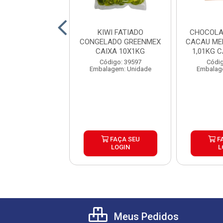
ULADO MACIO
KIWI FATIADO
CHOCOLA
HOCOLATE
CONGELADO GREENMEX
CACAU ME
ITEIRO HARALD
CAIXA 10X1KG
1,01KG 
G CAIXA 10...
digo: 39604
Código: 39597
Códig
agem: Unidade
Embalagem: Unidade
Embalag
FAÇA SEU
FAÇA SEU
F
LOGIN
LOGIN
L
Meus Pedidos