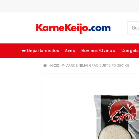
Departamentos
Aves
Bovinos/Ovinos
Congel
INÍCIO
ARROZ NIMAI GRAO CURTO FD 30X1KG