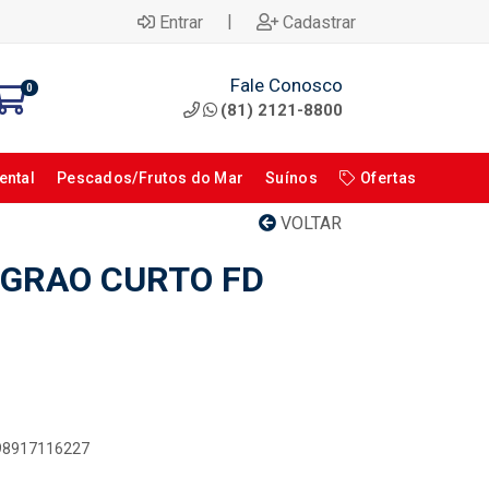
|
Entrar
Cadastrar
Fale Conosco
0
(81) 2121-8800
ental
Pescados/Frutos do Mar
Suínos
Ofertas
VOLTAR
 GRAO CURTO FD
898917116227