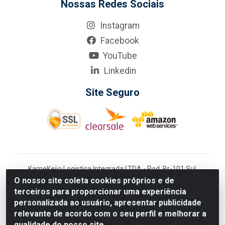
Nossas Redes Sociais
Instagram
Facebook
YouTube
Linkedin
Site Seguro
KarneKeijo Logistica Integrada LTDA - Rod. Br-101 Sul,
nº3700 - Barro, Recife/PE, 50900-400 CNPJ:
O nosso site coleta cookies próprios e de
24.150.377/0001-95
terceiros para proporcionar uma experiência
Estados atendidos pela KarneKeijo: PE, PB e RN.
personalizada ao usuário, apresentar publicidade
relevante de acordo com o seu perfil e melhorar a
qualidade do nosso site.