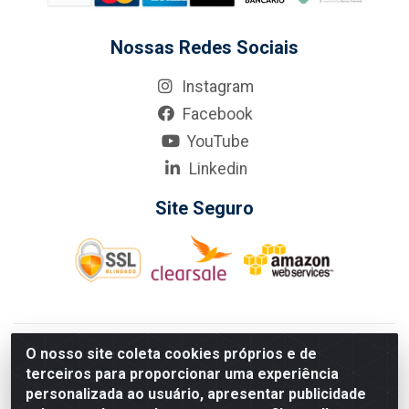
Nossas Redes Sociais
Instagram
Facebook
YouTube
Linkedin
Site Seguro
KarneKeijo Logistica Integrada LTDA - Rod. Br-101 Sul, nº3700
O nosso site coleta cookies próprios e de
- Barro, Recife/PE, 50900-400 CNPJ: 24.150.377/0001-95
terceiros para proporcionar uma experiência
Estados atendidos pela KarneKeijo: PE, PB e RN.
personalizada ao usuário, apresentar publicidade