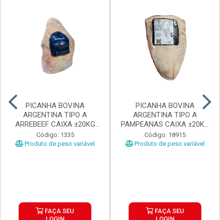
PICANHA BOVINA
PICANHA BOVINA
ARGENTINA TIPO A
ARGENTINA TIPO A
ARREBEEF CAIXA ±20KG
PAMPEANAS CAIXA ±20KG
PEÇAS 1...
PEÇAS ...
Código: 1335
Código: 18915
Produto de peso variável
Produto de peso variável
FAÇA SEU
FAÇA SEU
LOGIN
LOGIN