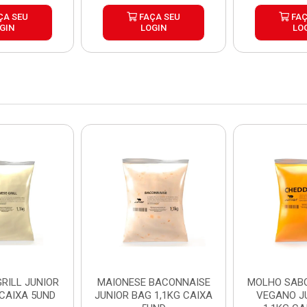
ÇA SEU
FAÇA SEU
FAÇ
GIN
LOGIN
LO
RILL JUNIOR
MAIONESE BACONNAISE
MOLHO SAB
 CAIXA 5UND
JUNIOR BAG 1,1KG CAIXA
VEGANO J