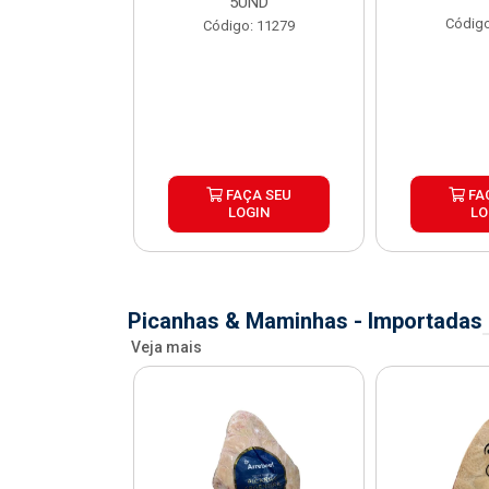
X1,1KG
5UND
Código
o: 41067
Código: 11279
ÇA SEU
FAÇA SEU
FA
OGIN
LOGIN
LO
Picanhas & Maminhas - Importadas
Veja mais