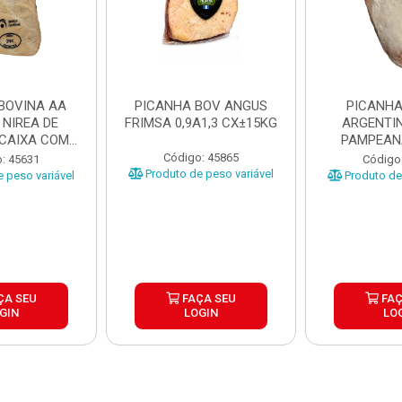
BOVINA AA
PICANHA BOV ANGUS
PICANHA
 NIREA DE
FRIMSA 0,9A1,3 CX±15KG
ARGENTIN
 CAIXA COM
PAMPEAN
5KG
±20KG P
Código: 45865
: 45631
Código
Produto de peso variável
 peso variável
Produto de 
ÇA SEU
FAÇA SEU
FAÇ
GIN
LOGIN
LO