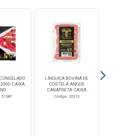
 CONGELADO
LINGUIÇA BOVINA DE
HAMBURGUE
200G CAIXA
COSTELA ANGUS
ANGUS CA
UND
CARAPRETA CAIXA
CAIXA 2
24X300G
: 31587
Código: 32313
Código: