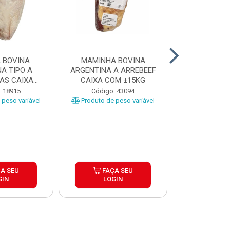
 BOVINA
MAMINHA BOVINA
PICANHA B
A TIPO A
ARGENTINA A ARREBEEF
FRIMS 0,9A1
AS CAIXA
CAIXA COM ±15KG
EÇAS ...
Código
: 18915
Código: 43094
Produto de 
peso variável
Produto de peso variável
A SEU
FAÇA SEU
FAÇ
GIN
LOGIN
LOG