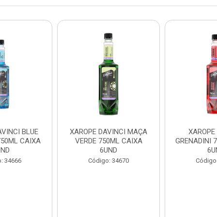
VINCI BLUE
XAROPE DAVINCI MAÇA
XAROPE 
50ML CAIXA
VERDE 750ML CAIXA
GRENADINI 
UND
6UND
6U
: 34666
Código: 34670
Código