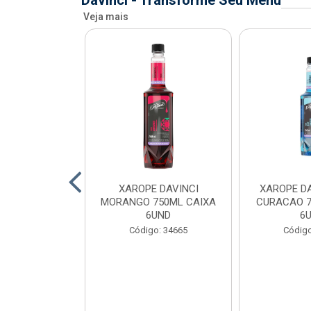
Davinci - Transforme Seu Menu
Veja mais
AVINCI KIWI
XAROPE DAVINCI
XAROPE DA
AIXA 6UND
MORANGO 750ML CAIXA
CURACAO 7
6UND
6
o: 34699
Código: 34665
Código