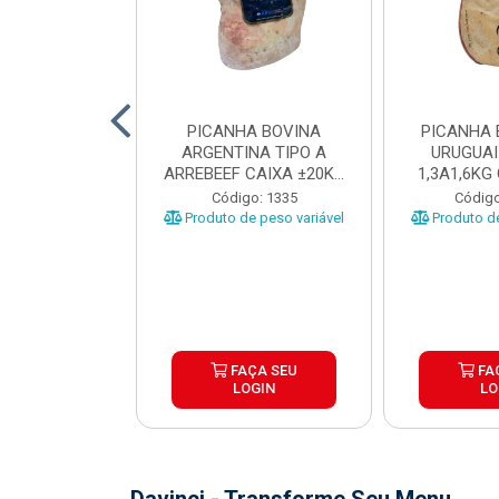
 BOVINA AA
PICANHA BOVINA
PICANHA 
 NIREA DE
ARGENTINA TIPO A
URUGUAI
 CAIXA COM
ARREBEEF CAIXA ±20KG
1,3A1,6KG
12KG
PEÇAS 1...
±1
o: 45629
Código: 1335
Código
e peso variável
Produto de peso variável
Produto de
ÇA SEU
FAÇA SEU
FA
OGIN
LOGIN
LO