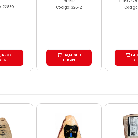
5UND
1,1KG CA
: 22880
Código: 32642
Código
ÇA SEU
FAÇA SEU
FAÇ
GIN
LOGIN
LO