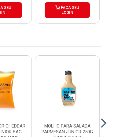
A SEU
FAÇA SEU
FAÇ
GIN
LOGIN
LOG
OR CHEDDAR
MOLHO PARA SALADA
CHEDDAR
UNIOR BAG
PARMESAN JUNIOR 250G
JUNIOR 35