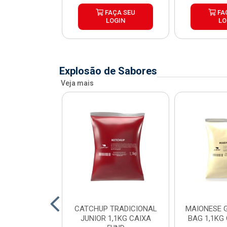
ÇA SEU
FAÇA SEU
FA
OGIN
LOGIN
LO
Explosão de Sabores
Veja mais
SE POUCH
CATCHUP TRADICIONAL
MAIONESE G
SE JUNIOR
JUNIOR 1,1KG CAIXA
BAG 1,1KG