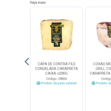
Veja mais
O BOVINO
CAPA DE CONTRA FILE
COXAO MO
 PORCIONADO
CONGELADA CARAPRETA
GRILL C
O CARAPRETA
CAIXA ±20KG
CARAPRETA 
XA...
o: 41740
Código: 28836
Código
e peso variável
Produto de peso variável
Produto de