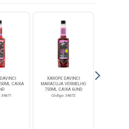
DAVINCI
XAROPE DAVINCI
XAROPE DAV
750ML CAIXA
MARACUJA VERMELHO
750ML CA
ND
750ML CAIXA 6UND
Código:
: 34671
Código: 34672