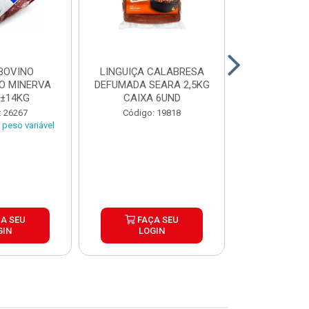
BOVINO
LINGUIÇA CALABRESA
BATATA C
O MINERVA
DEFUMADA SEARA 2,5KG
EXTRA CROC
 ±14KG
CAIXA 6UND
TRADICIO
SIMP
: 26267
Código: 19818
Código:
peso variável
A SEU
FAÇA SEU
FAÇ
GIN
LOGIN
LOG