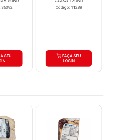
IXA 5UND
CAIXA 12UND
12U
: 36392
Código: 11288
Código:
A SEU
FAÇA SEU
FAÇ
GIN
LOGIN
LOG