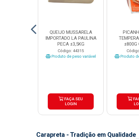
TO INDIVIDUAL
QUEIJO MUSSARELA
PICANH
 ABR CX20KG
IMPORTADO LA PAULINA
TEMPERA
PECA ±3,5KG
±800G
o: 43922
Código: 44315
Código
Produto de peso variável
Produto de
ÇA SEU
FAÇA SEU
FA
OGIN
LOGIN
LO
Carapreta - Tradição em Qualidade