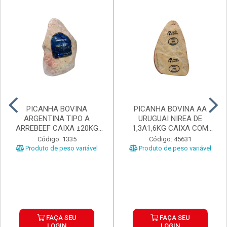
PICANHA BOVINA
PICANHA BOVINA AA
ARGENTINA TIPO A
URUGUAI NIREA DE
ARREBEEF CAIXA ±20KG
1,3A1,6KG CAIXA COM
PEÇAS 1...
±15KG
Código: 1335
Código: 45631
Produto de peso variável
Produto de peso variável
FAÇA SEU
FAÇA SEU
LOGIN
LOGIN