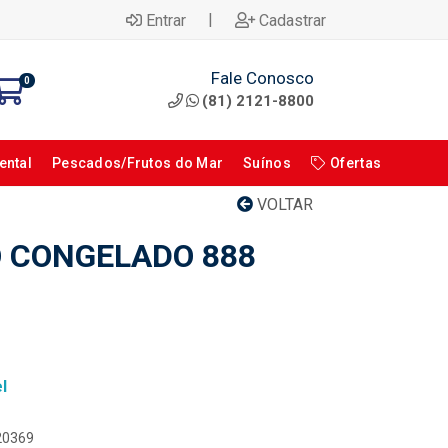
|
Entrar
Cadastrar
Fale Conosco
0
(81) 2121-8800
ental
Pescados/Frutos do Mar
Suínos
Ofertas
VOLTAR
 CONGELADO 888
l
120369