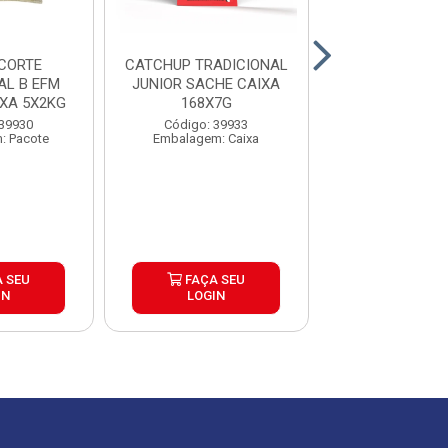
CORTE
CATCHUP TRADICIONAL
MOLHO DE T
AL B EFM
JUNIOR SACHE CAIXA
PIZZA BON
XA 5X2KG
168X7G
GOURMET 1,02KG CAIXA
12UND
 39930
Código: 39933
Código: 39
: Pacote
Embalagem: Caixa
Embalagem: U
 SEU
FAÇA SEU
FAÇA S
IN
LOGIN
LOGIN