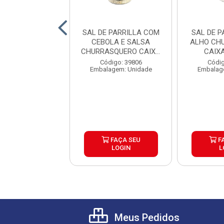
O DE TOMATE
SAL DE PARRILLA COM
SAL DE 
ZZA BONARE
CEBOLA E SALSA
ALHO CH
CAIXA
CHURRASQUERO CAIXA
CAIX
12UND
6X450G
digo: 39971
Código: 39806
Códig
agem: Unidade
Embalagem: Unidade
Embalag
FAÇA SEU
FAÇA SEU
F
LOGIN
LOGIN
L
Meus Pedidos