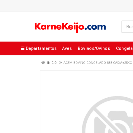
Departamentos
Aves
Bovinos/Ovinos
Congel
INÍCIO
ACEM BOVINO CONGELADO 888 CAIXA±25KG