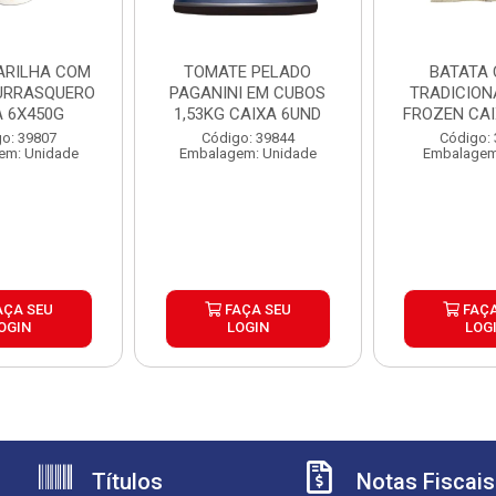
PARILHA COM
TOMATE PELADO
BATATA 
URRASQUERO
PAGANINI EM CUBOS
TRADICION
A 6X450G
1,53KG CAIXA 6UND
FROZEN CAI
o: 39807
Código: 39844
Código:
em: Unidade
Embalagem: Unidade
Embalagem
AÇA SEU
FAÇA SEU
FAÇA
OGIN
LOGIN
LOG
Títulos
Notas Fiscais