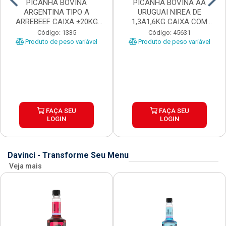
PICANHA BOVINA
PICANHA BOVINA AA
ARGENTINA TIPO A
URUGUAI NIREA DE
ARREBEEF CAIXA ±20KG
1,3A1,6KG CAIXA COM
PEÇAS 1...
±15KG
Código: 1335
Código: 45631
Produto de peso variável
Produto de peso variável
FAÇA SEU
FAÇA SEU
LOGIN
LOGIN
Davinci - Transforme Seu Menu
Veja mais