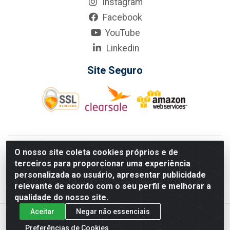
Instagram
Facebook
YouTube
Linkedin
Site Seguro
KarneKeijo Logistica Integrada LTDA - Rod. Br-101 Sul, nº3700
O nosso site coleta cookies próprios e de
- Barro, Recife/PE, 50900-400 CNPJ: 24.150.377/0001-95
terceiros para proporcionar uma experiência
Estados atendidos pela KarneKeijo: PE, PB e RN.
personalizada ao usuário, apresentar publicidade
relevante de acordo com o seu perfil e melhorar a
qualidade do nosso site.
Aceitar
Negar não essenciais
Preferências de Cookies