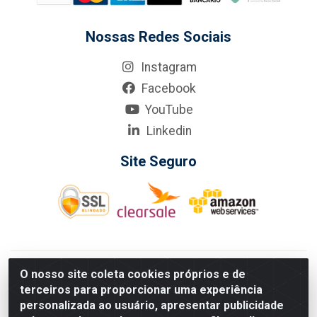
Nossas Redes Sociais
Instagram
Facebook
YouTube
Linkedin
Site Seguro
KarneKeijo Logistica Integrada LTDA - Rod. Br-101 Sul, nº3700
O nosso site coleta cookies próprios e de
- Barro, Recife/PE, 50900-400 CNPJ: 24.150.377/0001-95
terceiros para proporcionar uma experiência
Estados atendidos pela KarneKeijo: PE, PB e RN.
personalizada ao usuário, apresentar publicidade