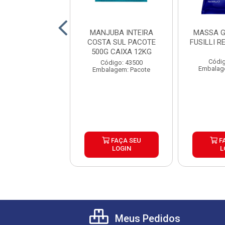
 GRANO DURO
MANJUBA INTEIRA
MASSA G
CE REGGIA 500G
COSTA SUL PACOTE
FUSILLI R
500G CAIXA 12KG
digo: 40421
Códig
Código: 43500
agem: Unidade
Embalag
Embalagem: Pacote
FAÇA SEU
FAÇA SEU
F
LOGIN
LOGIN
L
Meus Pedidos