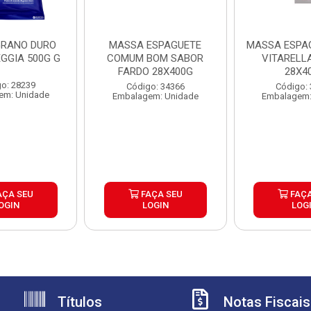
RANO DURO
MASSA ESPAGUETE
MASSA ESPAG
EGGIA 500G G
COMUM BOM SABOR
VITARELL
FARDO 28X400G
28X4
o: 28239
Código: 34366
Código:
em: Unidade
Embalagem: Unidade
Embalagem:
AÇA SEU
FAÇA SEU
FAÇA
OGIN
LOGIN
LOG
Títulos
Notas Fiscais