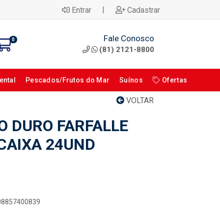
|
Entrar
Cadastrar
Fale Conosco
0
(81) 2121-8800
ental
Pescados/Frutos do Mar
Suínos
Ofertas
VOLTAR
 DURO FARFALLE
 CAIXA 24UND
008857400839