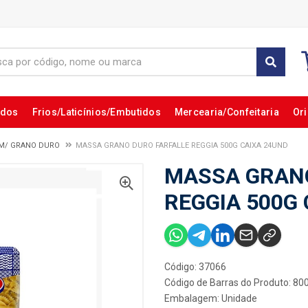
ados
Frios/Laticínios/Embutidos
Mercearia/Confeitaria
Ori
M/ GRANO DURO
MASSA GRANO DURO FARFALLE REGGIA 500G CAIXA 24UND
MASSA GRANO
REGGIA 500G
Código: 37066
Código de Barras do Produto: 8
Embalagem: Unidade