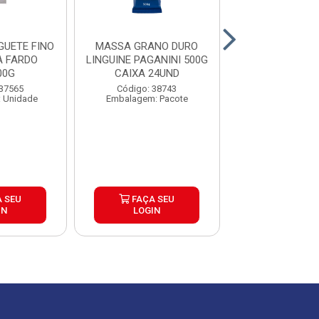
UETE FINO
MASSA GRANO DURO
MASSA GRAN
A FARDO
LINGUINE PAGANINI 500G
FETTUCCE REGG
00G
CAIXA 24UND
Código: 40
 37565
Código: 38743
Embalagem: U
 Unidade
Embalagem: Pacote
 SEU
FAÇA SEU
FAÇA S
IN
LOGIN
LOGIN