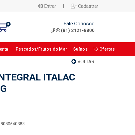
|
Entrar
Cadastrar
Fale Conosco
0
(81) 2121-8800
ental
Pescados/Frutos do Mar
Suínos
Ofertas
VOLTAR
INTEGRAL ITALAC
0G
898080640383