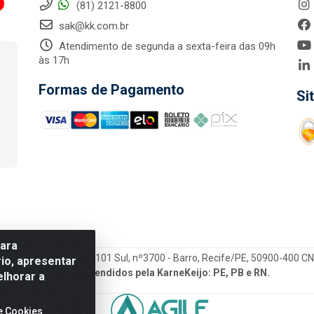
(81) 2121-8800
sak@kk.com.br
Atendimento de segunda a sexta-feira das 09h
às 17h
Formas de Pagamento
Si
para
tegrada LTDA - Rod. Br-101 Sul, nº3700 - Barro, Recife/PE, 50900-400 
io, apresentar
Estados atendidos pela KarneKeijo: PE, PB e RN.
elhorar a
e Cookies