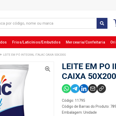
ados
Frios/Laticínios/Embutidos
Mercearia/Confeitaria
Ori
LEITE EM PÓ INTEGRAL ITALAC CAIXA 50X200G
LEITE EM PO 
CAIXA 50X20
Código: 11795
Código de Barras do Produto: 7
Embalagem: Unidade