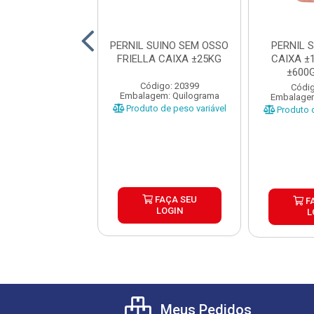
IL SUINO COM
PERNIL SUINO SEM OSSO
PERNIL 
FRIMESA CAIXA
FRIELLA CAIXA ±25KG
CAIXA ±
±25KG
±600
Código: 20399
ódigo: 1251
Códig
Embalagem: Quilograma
gem: Quilograma
Embalagem
Produto de peso variável
o de peso variável
Produto d
FAÇA SEU
FAÇA SEU
F
LOGIN
LOGIN
L
Meus Pedidos