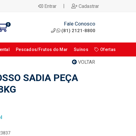
|
Entrar
Cadastrar
Fale Conosco
0
(81) 2121-8800
ental
Pescados/Frutos do Mar
Suínos
Ofertas
VOLTAR
OSSO SADIA PEÇA
18KG
l
023837