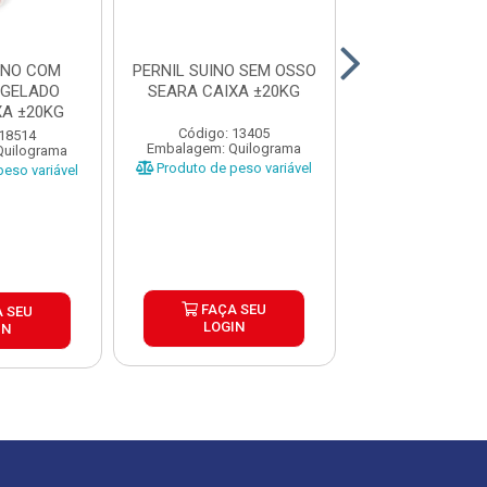
INO COM
PERNIL SUINO SEM OSSO
PERNIL SUIN
NGELADO
SEARA CAIXA ±20KG
OSSO FRIMESA
XA ±20KG
±25KG
Código: 13405
 18514
Código: 12
Embalagem: Quilograma
Quilograma
Embalagem: Qui
Produto de peso variável
eso variável
Produto de peso
FAÇA SEU
 SEU
FAÇA S
LOGIN
IN
LOGIN