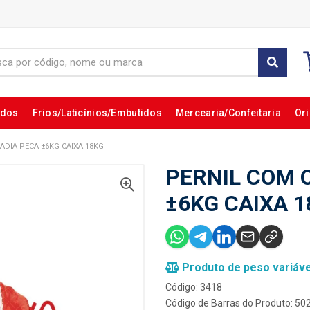
ados
Frios/Laticínios/Embutidos
Mercearia/Confeitaria
Ori
ADIA PECA ±6KG CAIXA 18KG
PERNIL COM 
±6KG CAIXA 
Produto de peso variáve
Código: 3418
Código de Barras do Produto: 5