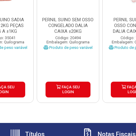
SUINO SADIA
PERNIL SUINO SEM OSSO
PERNIL SU
12KG PEÇAS
CONGELADO DALIA
OSSO CO
G A ±1KG
CAIXA ±20KG
DALIA CAI
o: 35041
Código: 20494
Código:
: Quilograma
Embalagem: Quilograma
Embalagem: 
e peso variável
Produto de peso variável
Produto de p
AÇA SEU
FAÇA SEU
FAÇA
OGIN
LOGIN
LOG
Títulos
Notas Fiscais