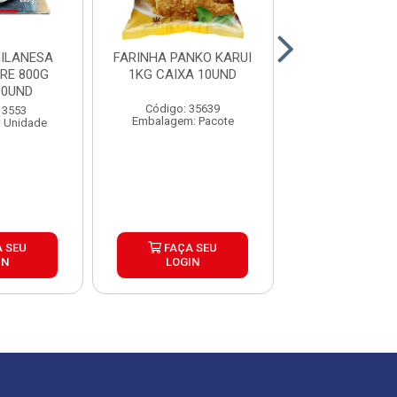
ILANESA
FARINHA PANKO KARUI
FARINHA P
RE 800G
1KG CAIXA 10UND
ORQUIDEA 1,02
10UND
5UND
Código: 35639
 3553
Código: 38
Embalagem: Pacote
 Unidade
Embalagem: P
 SEU
FAÇA SEU
FAÇA S
IN
LOGIN
LOGIN