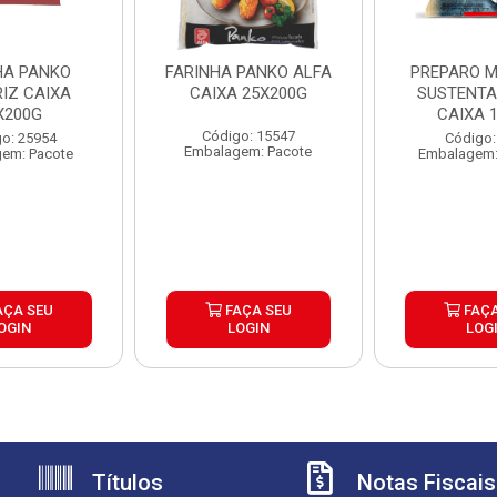
HA PANKO
FARINHA PANKO ALFA
PREPARO M
IZ CAIXA
CAIXA 25X200G
SUSTENTA
X200G
CAIXA 
Código: 15547
o: 25954
Código:
Embalagem: Pacote
em: Pacote
Embalagem:
AÇA SEU
FAÇA SEU
FAÇA
OGIN
LOGIN
LOG
Títulos
Notas Fiscais