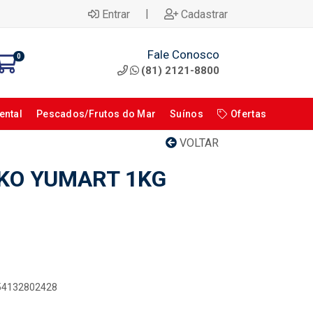
|
Entrar
Cadastrar
Fale Conosco
0
(81) 2121-8800
ental
Pescados/Frutos do Mar
Suínos
Ofertas
VOLTAR
KO YUMART 1KG
954132802428