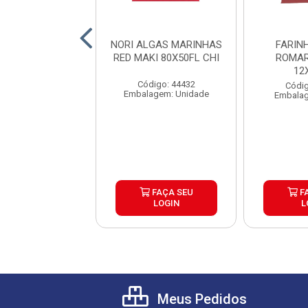
INHA PANKO
NORI ALGAS MARINHAS
FARIN
A 1,02KG CAIXA
RED MAKI 80X50FL CHI
ROMAR
5UND
12
Código: 44432
digo: 38442
Códig
Embalagem: Unidade
lagem: Pacote
Embalag
FAÇA SEU
FAÇA SEU
F
LOGIN
LOGIN
L
Meus Pedidos