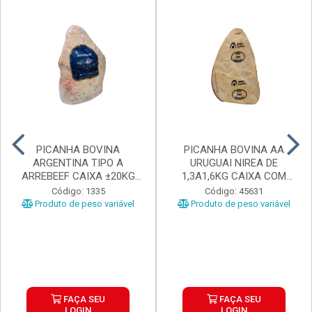
PICANHA BOVINA
PICANHA BOVINA AA
ARGENTINA TIPO A
URUGUAI NIREA DE
ARREBEEF CAIXA ±20KG
1,3A1,6KG CAIXA COM
PEÇAS 1...
±15KG
Código: 1335
Código: 45631
Produto de peso variável
Produto de peso variável
FAÇA SEU
FAÇA SEU
LOGIN
LOGIN