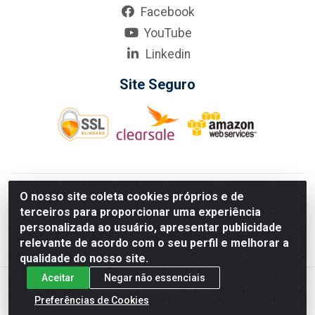
Facebook
YouTube
Linkedin
Site Seguro
KarneKeijo Logistica Integrada LTDA - Rod. Br-101 Sul, nº3700
O nosso site coleta cookies próprios e de
- Barro, Recife/PE, 50900-400 CNPJ: 24.150.377/0001-95
terceiros para proporcionar uma experiência
Estados atendidos pela KarneKeijo: PE, PB e RN.
personalizada ao usuário, apresentar publicidade
relevante de acordo com o seu perfil e melhorar a
qualidade do nosso site.
Aceitar
Negar não essenciais
Preferências de Cookies