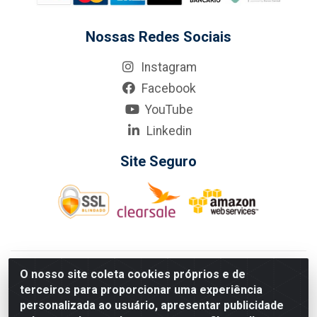
Nossas Redes Sociais
Instagram
Facebook
YouTube
Linkedin
Site Seguro
KarneKeijo Logistica Integrada LTDA - Rod. Br-101 Sul, nº3700
O nosso site coleta cookies próprios e de
- Barro, Recife/PE, 50900-400 CNPJ: 24.150.377/0001-95
terceiros para proporcionar uma experiência
Estados atendidos pela KarneKeijo: PE, PB e RN.
personalizada ao usuário, apresentar publicidade