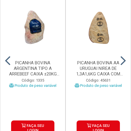
PICANHA BOVINA
PICANHA BOVINA AA
ARGENTINA TIPO A
URUGUAI NIREA DE
ARREBEEF CAIXA ±20KG
1,3A1,6KG CAIXA COM
PEÇAS 1...
±15KG
Código: 1335
Código: 45631
Produto de peso variável
Produto de peso variável
FAÇA SEU
FAÇA SEU
LOGIN
LOGIN