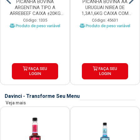
PICANHA BOVINA
PICANHA BOVINA AA
ARGENTINA TIPO A
URUGUAI NIREA DE
ARREBEEF CAIXA ±20KG
1,3A1,6KG CAIXA COM
PEÇAS 1...
±15KG
Código: 1335
Código: 45631
Produto de peso variável
Produto de peso variável
FAÇA SEU
FAÇA SEU
LOGIN
LOGIN
Davinci - Transforme Seu Menu
Veja mais