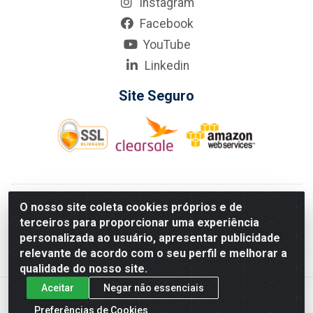
Instagram
Facebook
YouTube
Linkedin
Site Seguro
KarneKeijo Logistica Integrada LTDA - Rod. Br-101 Sul, nº3700
O nosso site coleta cookies próprios e de
- Barro, Recife/PE, 50900-400 CNPJ: 24.150.377/0001-95
terceiros para proporcionar uma experiência
Estados atendidos pela KarneKeijo: PE, PB e RN.
personalizada ao usuário, apresentar publicidade
relevante de acordo com o seu perfil e melhorar a
qualidade do nosso site.
Aceitar
Negar não essenciais
Preferências de Cookies