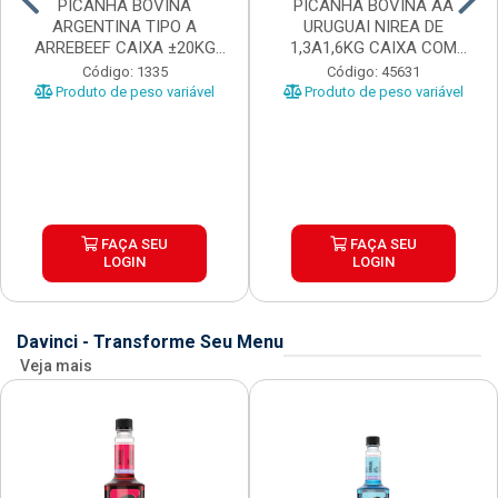
PICANHA BOVINA
PICANHA BOVINA AA
ARGENTINA TIPO A
URUGUAI NIREA DE
ARREBEEF CAIXA ±20KG
1,3A1,6KG CAIXA COM
PEÇAS 1...
±15KG
Código: 1335
Código: 45631
Produto de peso variável
Produto de peso variável
FAÇA SEU
FAÇA SEU
LOGIN
LOGIN
Davinci - Transforme Seu Menu
Veja mais