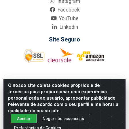
Instagram
Facebook
YouTube
Linkedin
Site Seguro
KarneKeijo Logistica Integrada LTDA - Rod. Br-101 Sul, nº3700
O nosso site coleta cookies próprios e de
- Barro, Recife/PE, 50900-400 CNPJ: 24.150.377/0001-95
terceiros para proporcionar uma experiência
Estados atendidos pela KarneKeijo: PE, PB e RN.
personalizada ao usuário, apresentar publicidade
relevante de acordo com o seu perfil e melhorar a
qualidade do nosso site.
Aceitar
Negar não essenciais
Preferências de Cookies